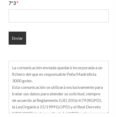
7*3
*