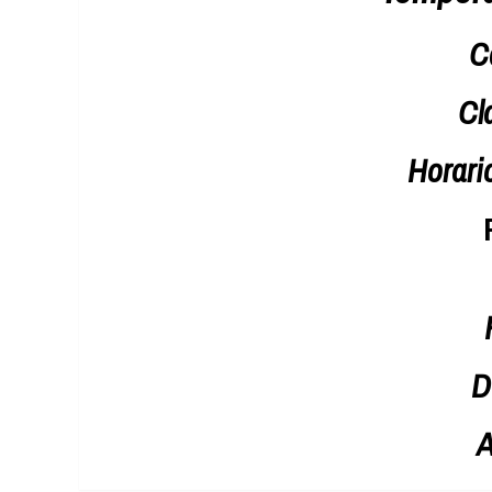
C
Cl
Horari
D
A