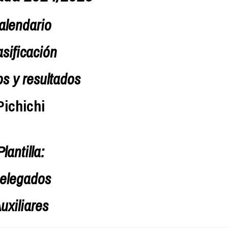
alendario
asificación
os y resultados
Pichichi
Plantilla:
elegados
uxiliares