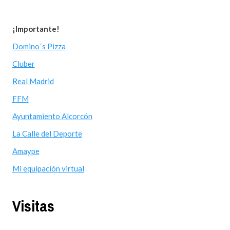
¡Importante!
Domino´s Pizza
Cluber
Real Madrid
FFM
Ayuntamiento Alcorcón
La Calle del Deporte
Amaype
Mi equipación virtual
Visitas